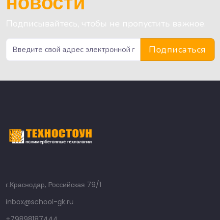
новости
Подписывайтесь, чтобы не пропустить важное.
Подписаться
г.Краснодар, Российская 79/1
inbox@school-gk.ru
+79898187444